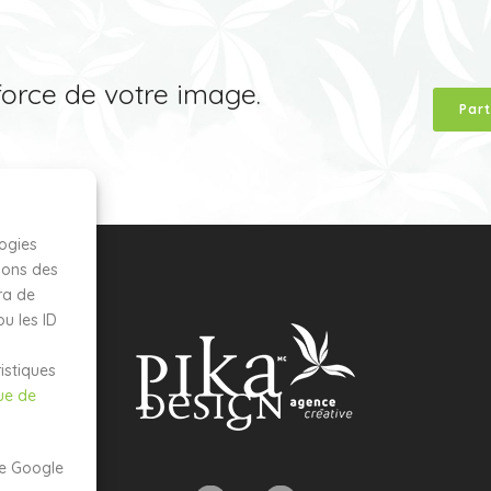
 force de votre image.
Par
logies
ions des
ra de
u les ID
istiques
que de
de Google