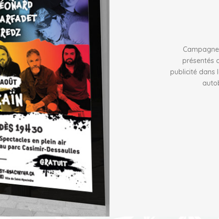
Campagne pu
présentés a
publicité dans 
autob